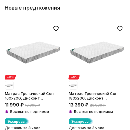
Новые предложения
-40
-
40
%
%
-44
-
44
%
%
Матрас Тропический Сон
Матрас Тропический Сон
160х200, Дисконт
180х200, Дисконт
(Невозвратный товар!)
(Невозвратный товар!)
11 990
₽
13 390
₽
19 990
₽
23 990
₽
Бесплатно поднимем
Бесплатно поднимем
Экспресс
Экспресс
Доставим
за 3 часа
Доставим
за 3 часа