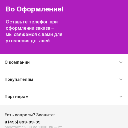
Во Оформление!
Оставьте телефон при
оформлении заказа –
мы свяжемся с вами для
уточнения деталей
О компании
Блог
Покупателям
Документы
Доставка
Контакты
Партнерам
Оплата
Информация для поставщиков
Возврат товаров
Есть вопросы? Звоните:
Стать партнером
Вопросы и ответы
8 (495) 899-09-09
работает с 9:00 до 18:00, пн.— пт.