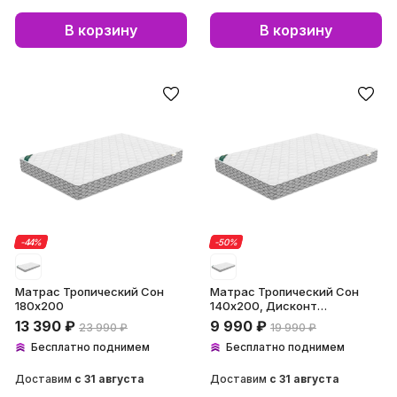
В корзину
В корзину
-44
-
44
%
%
-50
-
50
%
%
Матрас Тропический Сон
Матрас Тропический Сон
180х200
140х200, Дисконт
(Невозвратный товар!)
13 390
₽
9 990
₽
23 990
₽
19 990
₽
Бесплатно поднимем
Бесплатно поднимем
Доставим
с
31 августа
Доставим
с
31 августа