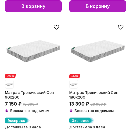
В корзину
В корзину
-62
-
62
%
%
-44
-
44
%
%
Матрас Тропический Сон
Матрас Тропический Сон
90х200
180х200
7 150
₽
13 390
₽
18 990
₽
23 990
₽
Бесплатно поднимем
Бесплатно поднимем
Экспресс
Экспресс
Доставим
за 3 часа
Доставим
за 3 часа