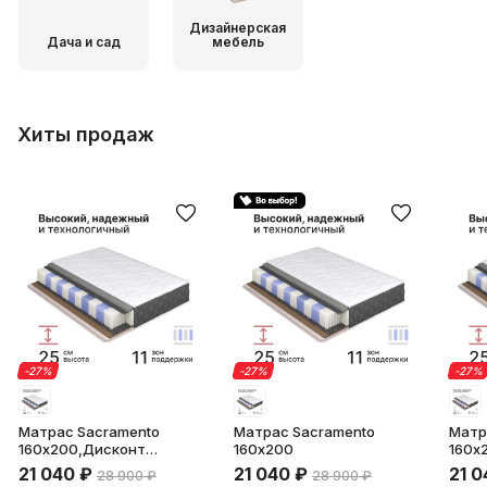
Дизайнерская
Дача и сад
мебель
Хиты продаж
-27
-
27
%
%
-27
-
27
%
%
-27
-
27
%
%
Матрас Sacramento
Матрас Sacramento
Матр
160х200,Дисконт
160х200
160х
(Невозвратный товар!)
(Нев
21 040
₽
21 040
₽
21 0
28 900
₽
28 900
₽